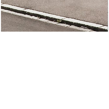
wohnhaus a.
grundlage: ein grundstück aus langjährigem familienbesitz, mit
nebengebäuden und einem wohnhaus aus der nachkriegszeit.
erd- und obergeschoß werden mit aus der fassade hervortretenden
elementen gestaltet, die einerseits schutz bieten (eingangsbereich,
terrasse) und andererseits die fassade des einfach gehaltenen
baukörpers gliedern.
ausführung der gebäudehülle zu kfw-55-standard, energie für